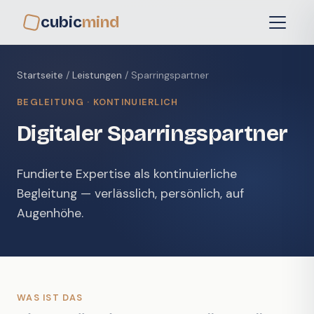
cubic
mind
Startseite
/
Leistungen
/ Sparringspartner
BEGLEITUNG · KONTINUIERLICH
Digitaler Sparringspartner
Fundierte Expertise als kontinuierliche
Begleitung — verlässlich, persönlich, auf
Augenhöhe.
WAS IST DAS